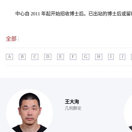
中心自 2011 年起开始招收博士后。已出站的博士后
全部
|
A
B
C
D
E
F
G
H
I
J
王大洵
几何群论