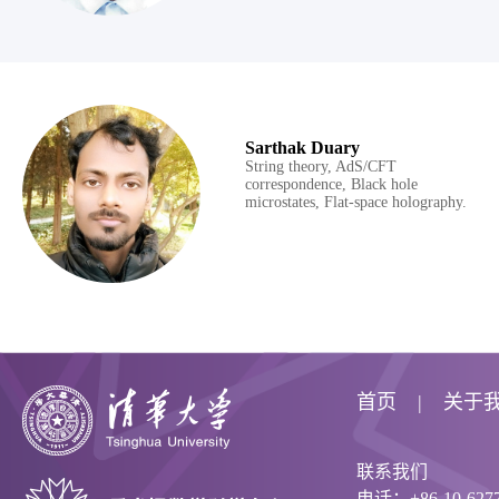
Sarthak Duary
String theory, AdS/CFT
correspondence, Black hole
microstates, Flat-space holography.
首页
关于
联系我们
电话：+86-10-6277