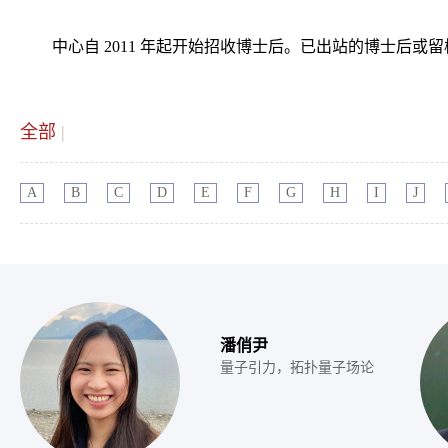
中心自 2011 年起开始招收博士后。已出站的博士后
全部
|
A
B
C
D
E
F
G
H
I
J
潘俏尹
量子引力，拓扑量子场论