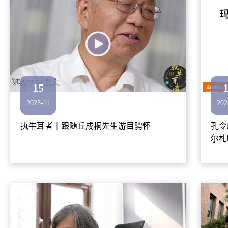
15
2023-11
202
执牛耳者｜跟随丘成桐先生游目骋怀
孔令
尔札