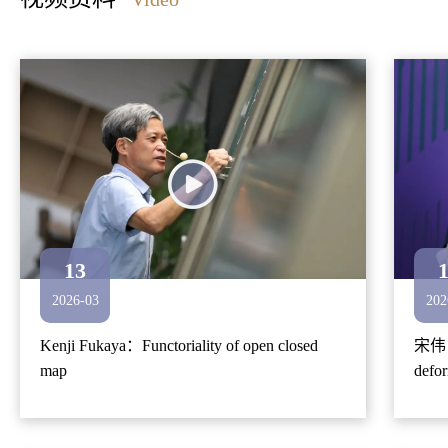
13
2026-03
202
Kenji Fukaya：Functoriality of open closed
宋伟：S
map
defo