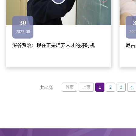
30
2023-08
202
深谷贤治：现在正是培养人才的好时机
尼古
首页
上页
1
2
3
4
共51条