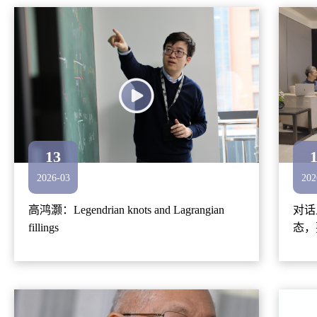
13
2026-03
202
高鸿灏：Legendrian knots and Lagrangian
对话
fillings
态，