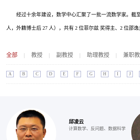
经过十余年建设，数学中心汇聚了一批一流数学家。截至 202
人，外籍博士后 27 人），共有 2 位菲尔兹 奖得主、2 位邵
全部
|
教授
|
副教授
|
助理教授
|
兼职教
A
B
C
D
E
F
G
H
I
J
邱凌云
计算数学、反问题、数据科学