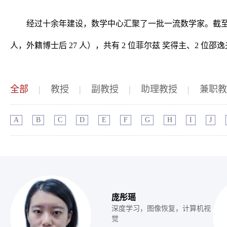
经过十余年建设，数学中心汇聚了一批一流数学家。截至 202
人，外籍博士后 27 人），共有 2 位菲尔兹 奖得主、2 位邵
全部
|
教授
|
副教授
|
助理教授
|
兼职教
A
B
C
D
E
F
G
H
I
J
庞彤瑶
深度学习，图像恢复，计算机视
觉