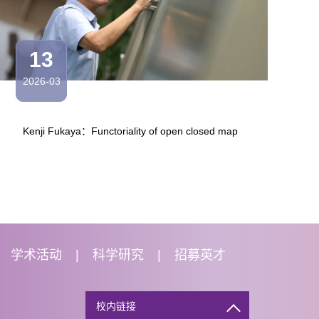
13
1
2026-03
2026
Kenji Fukaya：Functoriality of open closed map
宋伟：S
学术活动
科学研究
招募英才
校内链接