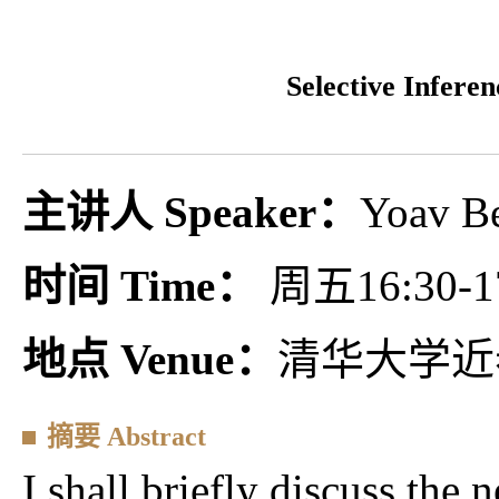
Selective Inferen
主讲人 Speaker：
Yoav B
时间 Time：
周五16:30-1
地点 Venue：
清华大学近
摘要 Abstract
I shall briefly discuss the n