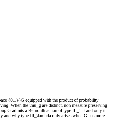
 space {0,1}^G equipped with the product of probability
erving. When the \mu_g are distinct, non measure preserving
oup G admits a Bernoulli action of type III_1 if and only if
nfty and why type III_\lambda only arises when G has more