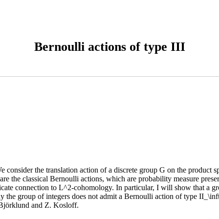
Bernoulli actions of type III
 We consider the translation action of a discrete group G on the product
re the classical Bernoulli actions, which are probability measure pres
ricate connection to L^2-cohomology. In particular, I will show that a gr
y the group of integers does not admit a Bernoulli action of type II_\i
 Björklund and Z. Kosloff.