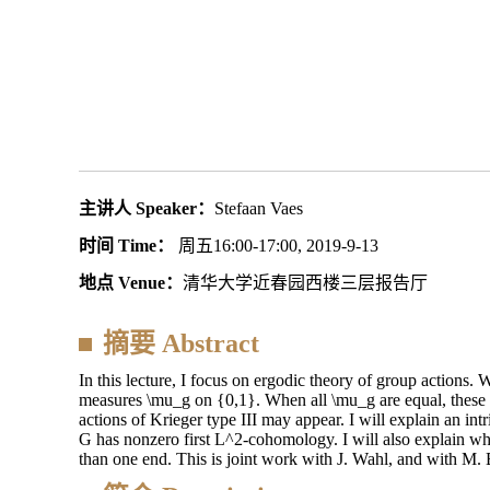
主讲人 Speaker：
Stefaan Vaes
时间 Time：
周五16:00-17:00, 2019-9-13
地点 Venue：
清华大学近春园西楼三层报告厅
摘要 Abstract
In this lecture, I focus on ergodic theory of group actions.
measures \mu_g on {0,1}. When all \mu_g are equal, these a
actions of Krieger type III may appear. I will explain an int
G has nonzero first L^2-cohomology. I will also explain wh
than one end. This is joint work with J. Wahl, and with M.