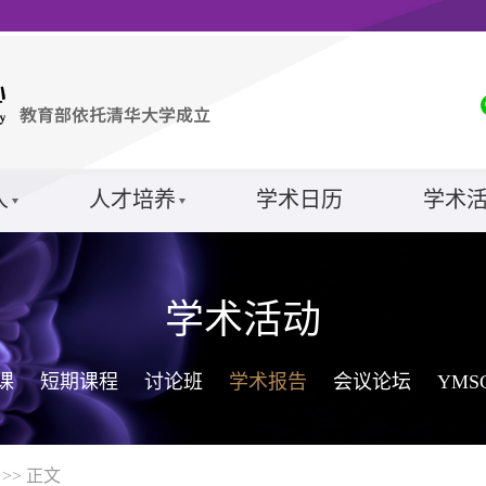
人
人才培养
学术日历
学术
学术活动
课
短期课程
讨论班
学术报告
会议论坛
YM
>> 正文