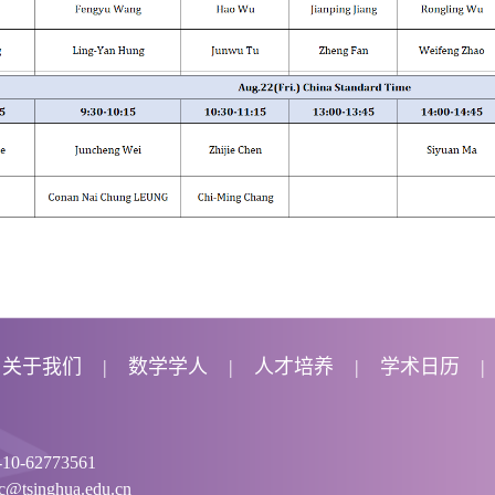
关于我们
数学学人
人才培养
学术日历
0-62773561
tsinghua.edu.cn