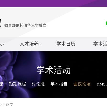
人
人才培养
学术日历
学术
学术活动
课
短期课程
讨论班
学术报告
会议论坛
YM
>> 正文