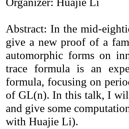
Organizer: Huajie Li
Abstract: In the mid-eighti
give a new proof of a fam
automorphic forms on inn
trace formula is an expec
formula, focusing on peri
of GL(n). In this talk, I wi
and give some computations 
with Huajie Li).