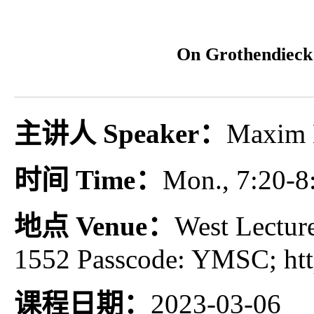
On Grothendieck'
主讲人 Speaker：
Maxim
时间 Time：
Mon., 7:20-8
地点 Venue：
West Lectu
1552 Passcode: YMSC; http
课程日期：
2023-03-06