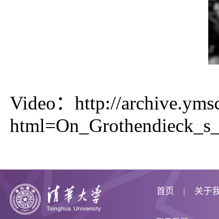
Video：
http://archive.yms
html=On_Grothendieck_s_
首页
关于