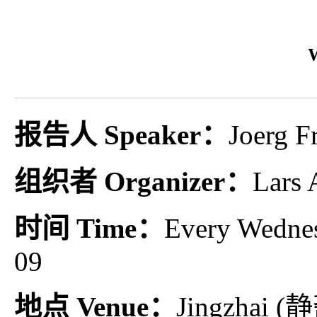
W
报告人 Speaker：
Joerg F
组织者 Organizer：
Lars 
时间 Time：
Every Wednes
09
地点 Venue：
Jingzhai (静