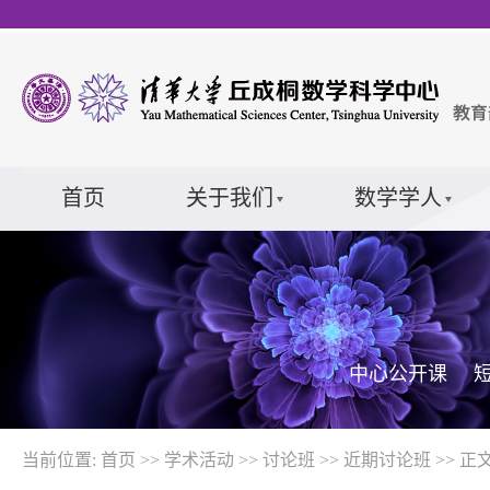
首页
关于我们
数学学人
中心公开课
当前位置:
首页
>>
学术活动
>>
讨论班
>>
近期讨论班
>> 正