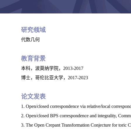
研究领域
代数几何
教育背景
本科，波莫纳学院，2013-2017
博士，哥伦比亚大学，2017-2023
论文发表
1. Open/closed correspondence via relative/local correspo
2. Open/closed BPS correspondence and integrality, Comm
3. The Open Crepant Transformation Conjecture for toric Ca