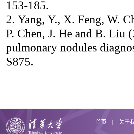
153-185.
2. Yang, Y., X. Feng, W. C
P. Chen, J. He and B. Liu 
pulmonary nodules diagnos
S875.
首页
关于