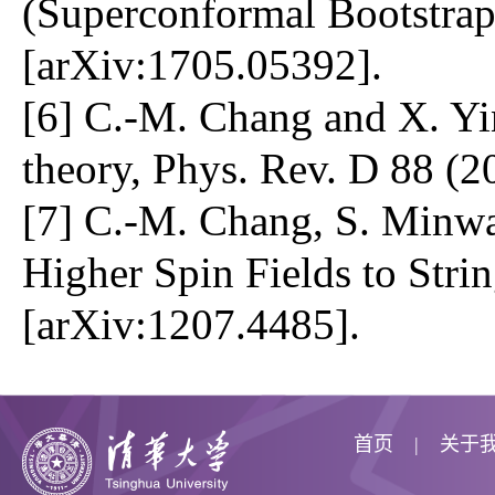
(Superconformal Bootstrap
[arXiv:1705.05392].
[6] C.-M. Chang and X. Yi
theory, Phys. Rev. D 88 (2
[7] C.-M. Chang, S. Minwal
Higher Spin Fields to Stri
[arXiv:1207.4485].
首页
关于